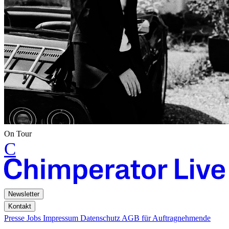
On Tour
C
Newsletter
Kontakt
Presse
Jobs
Impressum
Datenschutz
AGB für Auftragnehmende