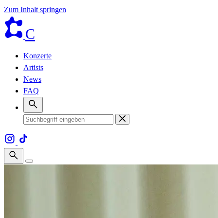
Zum Inhalt springen
C
Konzerte
Artists
News
FAQ