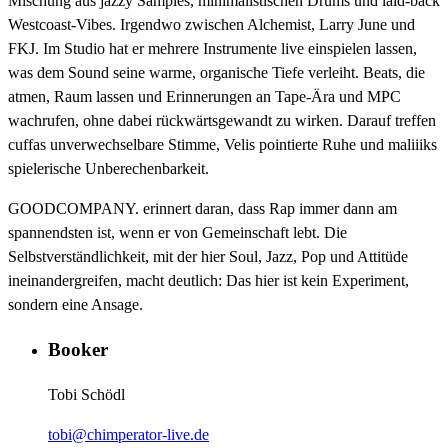
Mischung aus jazzy Samples, minimalistischen Drums und laid-back
Westcoast-Vibes. Irgendwo zwischen Alchemist, Larry June und
FKJ. Im Studio hat er mehrere Instrumente live einspielen lassen,
was dem Sound seine warme, organische Tiefe verleiht. Beats, die
atmen, Raum lassen und Erinnerungen an Tape-Ära und MPC
wachrufen, ohne dabei rückwärtsgewandt zu wirken. Darauf treffen
cuffas unverwechselbare Stimme, Velis pointierte Ruhe und maliiiks
spielerische Unberechenbarkeit.
GOODCOMPANY. erinnert daran, dass Rap immer dann am
spannendsten ist, wenn er von Gemeinschaft lebt. Die
Selbstverständlichkeit, mit der hier Soul, Jazz, Pop und Attitüde
ineinandergreifen, macht deutlich: Das hier ist kein Experiment,
sondern eine Ansage.
Booker
Tobi Schödl
tobi@chimperator-live.de