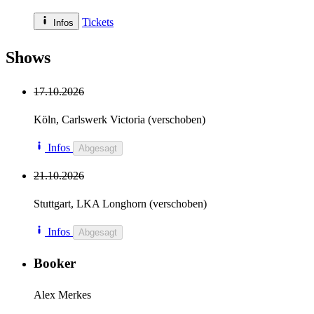
Tickets
Infos
Shows
17.10.2026
Köln
, Carlswerk Victoria
(verschoben)
Infos
Abgesagt
21.10.2026
Stuttgart
, LKA Longhorn
(verschoben)
Infos
Abgesagt
Booker
Alex Merkes