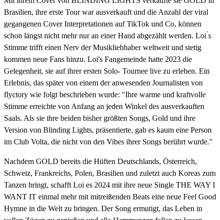
Mit ihrem Cover von BLINDING LIGHTS verkaufte sie GOLD in
Brasilien, ihre erste Tour war ausverkauft und die Anzahl der viral
gegangenen Cover Interpretationen auf TikTok und Co, können
schon längst nicht mehr nur an einer Hand abgezählt werden. Loi ́s
Stimme trifft einen Nerv der Musikliebhaber weltweit und stetig
kommen neue Fans hinzu. Loi's Fangemeinde hatte 2023 die
Gelegenheit, sie auf ihrer ersten Solo- Tournee live zu erleben. Ein
Erlebnis, das später von einem der anwesenden Journalisten von
flyctory wie folgt beschrieben wurde: "Ihre warme und kraftvolle
Stimme erreichte von Anfang an jeden Winkel des ausverkauften
Saals. Als sie ihre beiden bisher größten Songs, Gold und ihre
Version von Blinding Lights, präsentierte, gab es kaum eine Person
im Club Volta, die nicht von den Vibes ihrer Songs berührt wurde."
Nachdem GOLD bereits die Hüften Deutschlands, Österreich,
Schweiz, Frankreichs, Polen, Brasilien und zuletzt auch Koreas zum
Tanzen bringt, schafft Loi es 2024 mit ihre neue Single THE WAY I
WANT IT einmal mehr mit mitreißenden Beats eine neue Feel Good
Hymne in die Welt zu bringen. Der Song ermutigt, das Leben in