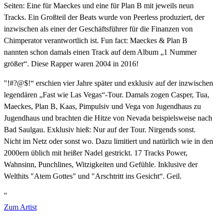
Seiten: Eine für Maeckes und eine für Plan B mit jeweils neun
Tracks. Ein Großteil der Beats wurde von Peerless produziert, der
inzwischen als einer der Geschäftsführer für die Finanzen von
Chimperator verantwortlich ist. Fun fact: Maeckes & Plan B
nannten schon damals einen Track auf dem Album „1 Nummer
größer“. Diese Rapper waren 2004 in 2016!
"!#?@$!“ erschien vier Jahre später und exklusiv auf der inzwischen
legendären „Fast wie Las Vegas“-Tour. Damals zogen Casper, Tua,
Maeckes, Plan B, Kaas, Pimpulsiv und Vega von Jugendhaus zu
Jugendhaus und brachten die Hitze von Nevada beispielsweise nach
Bad Saulgau. Exklusiv hieß: Nur auf der Tour. Nirgends sonst.
Nicht im Netz oder sonst wo. Dazu limitiert und natürlich wie in den
2000ern üblich mit heißer Nadel gestrickt. 17 Tracks Power,
Wahnsinn, Punchlines, Witzigkeiten und Gefühle. Inklusive der
Welthits "Atem Gottes" und "Arschtritt ins Gesicht“. Geil.
"
Zum Artist