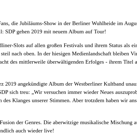
0 Fans, die Jubiläums-Show in der Berliner Wuhlheide im Augu
iell: SDP gehen 2019 mit neuem Album auf Tour!
ner-Slots auf allen großen Festivals und ihrem Status als ei
t: steil nach oben. In der hiesigen Medienlandschaft bleiben 
acht des mittlerweile überwältigenden Erfolges - ihrem Tite
rz 2019 angekündigte Album der Westberliner Kultband unauf
 SDP sich treu: „Wir versuchen immer wieder Neues auszupro
ch des Klanges unserer Stimmen. Aber trotzdem haben wir ans
 Fusion der Genres. Die aberwitzige musikalische Mischung a
ndlich auch wieder live!