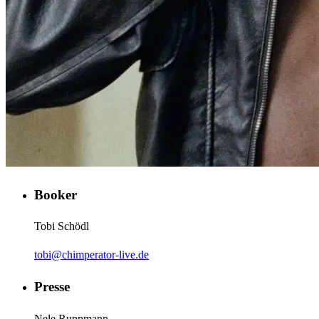
Booker
Tobi Schödl
tobi@chimperator-live.de
Presse
Nele Ruppmann