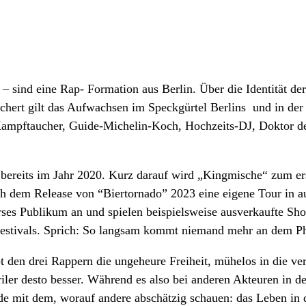
– sind eine Rap- Formation aus Berlin. Über die Identität d
ichert gilt das Aufwachsen im Speckgürtel Berlins und in der
, Kampftaucher, Guide-Michelin-Koch, Hochzeits-DJ, Doktor d
9 bereits im Jahr 2020. Kurz darauf wird „Kingmische“ zum er
ch dem Release von “Biertornado” 2023 eine eigene Tour in a
erses Publikum an und spielen beispielsweise ausverkaufte S
Festivals. Sprich: So langsam kommt niemand mehr an dem 
t den drei Rappern die ungeheure Freiheit, mühelos in die ver
urriler desto besser. Während es also bei anderen Akteuren in
de mit dem, worauf andere abschätzig schauen: das Leben in 