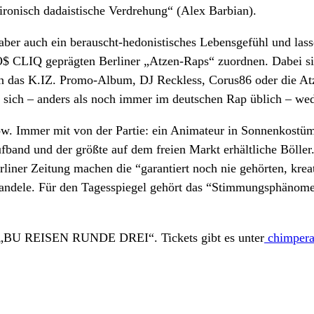
ronisch dadaistische Verdrehung“ (Alex Barbian).
 aber auch ein berauscht-hedonistisches Lebensgefühl und las
 CLIQ geprägten Berliner „Atzen-Raps“ zuordnen. Dabei sind
an das K.IZ. Promo-Album, DJ Reckless, Corus86 oder die At
en sich – anders als noch immer im deutschen Rap üblich – w
ow. Immer mit von der Partie: ein Animateur in Sonnenkostüm
aufband und der größte auf dem freien Markt erhältliche Bölle
rliner Zeitung machen die “garantiert noch nie gehörten, kre
 handele. Für den Tagesspiegel gehört das “Stimmungsphänom
t „BU REISEN RUNDE DREI“. Tickets gibt es unter
chimperat