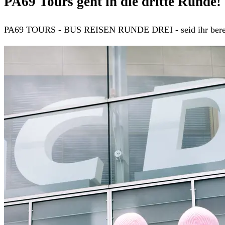
PA69 Tours geht in die dritte Runde!
PA69 TOURS - BUS REISEN RUNDE DREI - seid ihr bereit