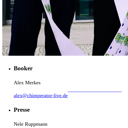
Booker
Alex Merkes
alex@chimperator-live.de
Presse
Nele Ruppmann