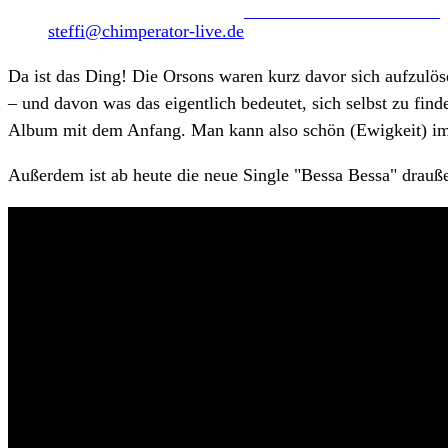
steffi@chimperator-live.de
Da ist das Ding! Die Orsons waren kurz davor sich aufzulö
– und davon was das eigentlich bedeutet, sich selbst zu finde
Album mit dem Anfang. Man kann also schön (Ewigkeit) i
Außerdem ist ab heute die neue Single "Bessa Bessa" drauße