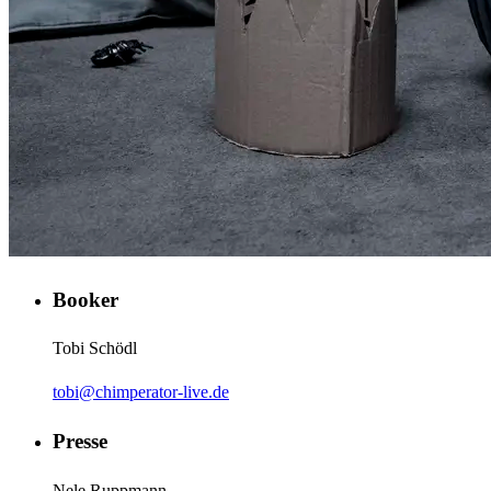
Booker
Tobi Schödl
tobi@chimperator-live.de
Presse
Nele Ruppmann