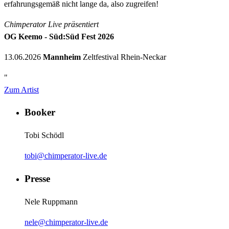
erfahrungsgemäß nicht lange da, also zugreifen!
Chimperator Live präsentiert
OG Keemo - Süd:Süd Fest 2026
13.06.2026
Mannheim
Zeltfestival Rhein-Neckar
"
Zum Artist
Booker
Tobi Schödl
tobi@chimperator-live.de
Presse
Nele Ruppmann
nele@chimperator-live.de