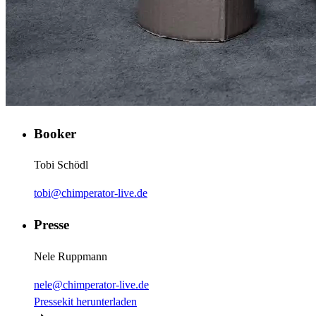
Booker
Tobi Schödl
tobi@chimperator-live.de
Presse
Nele Ruppmann
nele@chimperator-live.de
Pressekit herunterladen