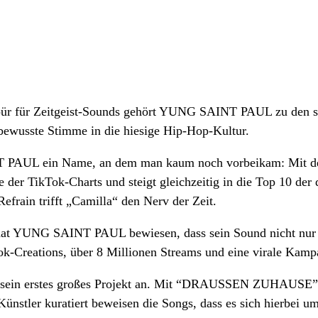
espür für Zeitgeist-Sounds gehört YUNG SAINT PAUL zu den 
tbewusste Stimme in die hiesige Hip-Hop-Kultur.
UL ein Name, an dem man kaum noch vorbeikam: Mit dem So
e der TikTok-Charts und steigt gleichzeitig in die Top 10 der
frain trifft „Camilla“ den Nerv der Zeit.
hat YUNG SAINT PAUL bewiesen, dass sein Sound nicht nur am
k-Creations, über 8 Millionen Streams und eine virale Kampagn
in erstes großes Projekt an. Mit “DRAUSSEN ZUHAUSE” ver
nstler kuratiert beweisen die Songs, dass es sich hierbei um e