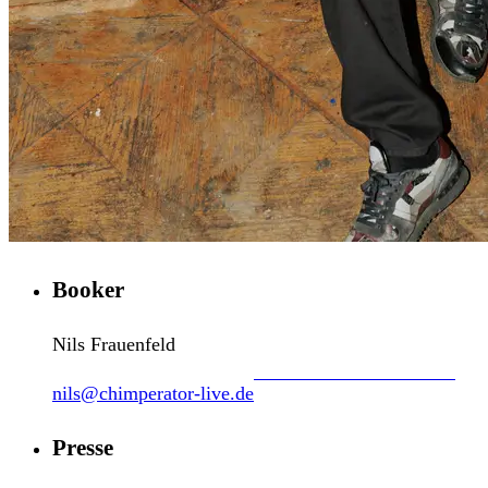
Booker
Nils Frauenfeld
nils@chimperator-live.de
Presse