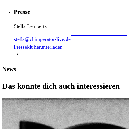
Presse
Stella Lempertz
stella@chimperator-live.de
Pressekit herunterladen
News
Das könnte dich auch interessieren