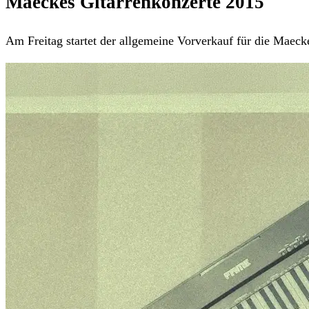
Maeckes Gitarrenkonzerte 2015
Am Freitag startet der allgemeine Vorverkauf für die Maeck