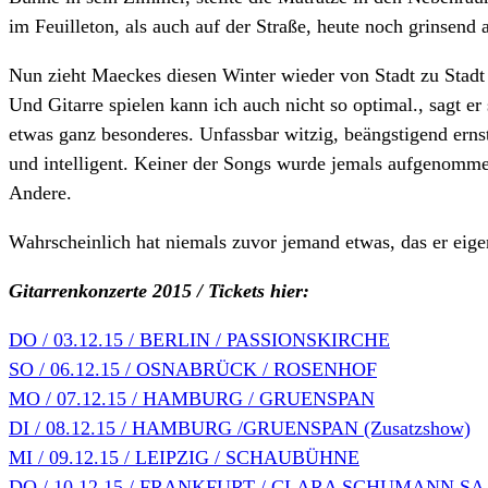
im Feuilleton, als auch auf der Straße, heute noch grinsend 
Nun zieht Maeckes diesen Winter wieder von Stadt zu Stadt u
Und Gitarre spielen kann ich auch nicht so optimal., sagt e
etwas ganz besonderes. Unfassbar witzig, beängstigend ernst
und intelligent. Keiner der Songs wurde jemals aufgenomme
Andere.
Wahrscheinlich hat niemals zuvor jemand etwas, das er eigent
Gitarrenkonzerte 2015 / Tickets hier:
DO / 03.12.15 / BERLIN / PASSIONSKIRCHE
SO / 06.12.15 / OSNABRÜCK / ROSENHOF
MO / 07.12.15 / HAMBURG / GRUENSPAN
DI / 08.12.15 / HAMBURG /GRUENSPAN (Zusatzshow)
MI / 09.12.15 / LEIPZIG / SCHAUBÜHNE
DO / 10.12.15 / FRANKFURT / CLARA SCHUMANN S