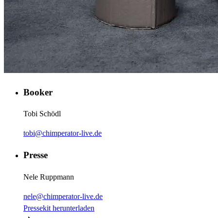
Booker
Tobi Schödl
tobi@chimperator-live.de
Presse
Nele Ruppmann
nele@chimperator-live.de
Pressekit herunterladen