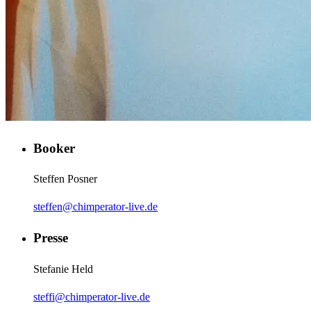
Booker
Steffen Posner
steffen@chimperator-live.de
Presse
Stefanie Held
steffi@chimperator-live.de