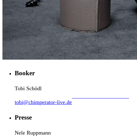
Booker
Tobi Schödl
tobi@chimperator-live.de
Presse
Nele Ruppmann