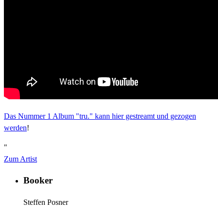
Das Nummer 1 Album "tru." kann hier gestreamt und gezogen
werden
!
"
Zum Artist
Booker
Steffen Posner