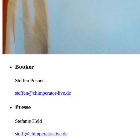
Booker
Steffen Posner
steffen@chimperator-live.de
Presse
Stefanie Held
steffi@chimperator-live.de