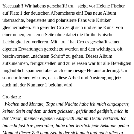
Yeeeaaah!! Wir habens gerschafft! tru." steigt vor Helene Fischer
auf Platz 1 der deutschen Albumcharts ein! Das neue Album
überraschte, begeisterte und polarisierte Fans wie Kritiker
gleichermaßen. Ein gereifter Cro zeigt sich und seine Kunst von
einer neuen, ernsteren Seite ohne dabei die für ihn typische
Leichtigkeit zu verlieren. Mit „tru.“ hat Cro es geschafft seinen
eigenen Erwartungen gerecht zu werden und den wichtigen, oft
beschworenen „nächsten Schritt“ zu gehen. Dieses Album
aufzunehmen, fertigzustellen und zu releasen war für alle Beteiligten
unglaublich spannend aber auch eine riesige Herausforderung. Um
so mehr freuen wir uns, dass diese Arbeit und Anstrengung jetzt
auch mit der Nummer 1 belohnt wird.
Cro dazu:
„
Wochen und Monate, Tage und Nächte habe ich mich eingesperrt,
keinen Stein auf dem andern gelassen, gefeilt und getüftelt, mich in
der Vision, meinem eigenen Anspruch und im Detail verloren. Ich
bin echt fast Irre geworden; habe aber letztlich jede Sekunde, jeden
Moment dieser Zeit genossen in der sich nach und nach alles zu