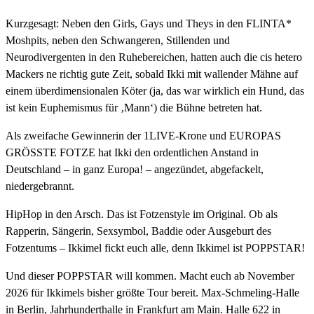
Kurzgesagt: Neben den Girls, Gays und Theys in den FLINTA*
Moshpits, neben den Schwangeren, Stillenden und
Neurodivergenten in den Ruhebereichen, hatten auch die cis hetero
Mackers ne richtig gute Zeit, sobald Ikki mit wallender Mähne auf
einem überdimensionalen Köter (ja, das war wirklich ein Hund, das
ist kein Euphemismus für ‚Mann‘) die Bühne betreten hat.
Als zweifache Gewinnerin der 1LIVE-Krone und EUROPAS
GRÖSSTE FOTZE hat Ikki den ordentlichen Anstand in
Deutschland – in ganz Europa! – angezündet, abgefackelt,
niedergebrannt.
HipHop in den Arsch. Das ist Fotzenstyle im Original. Ob als
Rapperin, Sängerin, Sexsymbol, Baddie oder Ausgeburt des
Fotzentums – Ikkimel fickt euch alle, denn Ikkimel ist POPPSTAR!
Und dieser POPPSTAR will kommen. Macht euch ab November
2026 für Ikkimels bisher größte Tour bereit. Max-Schmeling-Halle
in Berlin, Jahrhunderthalle in Frankfurt am Main. Halle 622 in