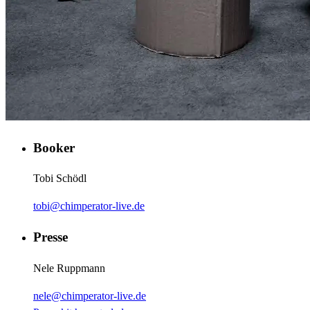
Booker
Tobi Schödl
tobi@chimperator-live.de
Presse
Nele Ruppmann
nele@chimperator-live.de