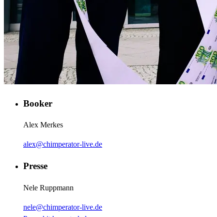
Booker
Alex Merkes
alex@chimperator-live.de
Presse
Nele Ruppmann
nele@chimperator-live.de