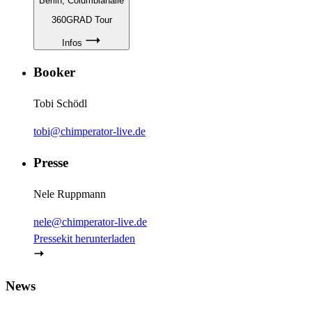
Berlin
, Columbiahalle
360GRAD Tour
Infos
Booker
Tobi Schödl
tobi@chimperator-live.de
Presse
Nele Ruppmann
nele@chimperator-live.de
Pressekit herunterladen
News