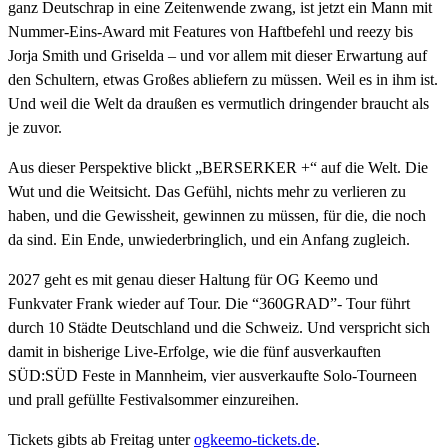
ganz Deutschrap in eine Zeitenwende zwang, ist jetzt ein Mann mit
Nummer-Eins-Award mit Features von Haftbefehl und reezy bis
Jorja Smith und Griselda – und vor allem mit dieser Erwartung auf
den Schultern, etwas Großes abliefern zu müssen. Weil es in ihm ist.
Und weil die Welt da draußen es vermutlich dringender braucht als
je zuvor.
Aus dieser Perspektive blickt „BERSERKER +“ auf die Welt. Die
Wut und die Weitsicht. Das Gefühl, nichts mehr zu verlieren zu
haben, und die Gewissheit, gewinnen zu müssen, für die, die noch
da sind. Ein Ende, unwiederbringlich, und ein Anfang zugleich.
2027 geht es mit genau dieser Haltung für OG Keemo und
Funkvater Frank wieder auf Tour. Die “360GRAD”- Tour führt
durch 10 Städte Deutschland und die Schweiz. Und verspricht sich
damit in bisherige Live-Erfolge, wie die fünf ausverkauften
SÜD:SÜD Feste in Mannheim, vier ausverkaufte Solo-Tourneen
und prall gefüllte Festivalsommer einzureihen.
Tickets gibts ab Freitag unter
ogkeemo-tickets.de
.