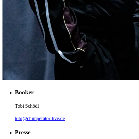
Booker
Tobi Schödl
tobi@chimperator-live.de
Presse