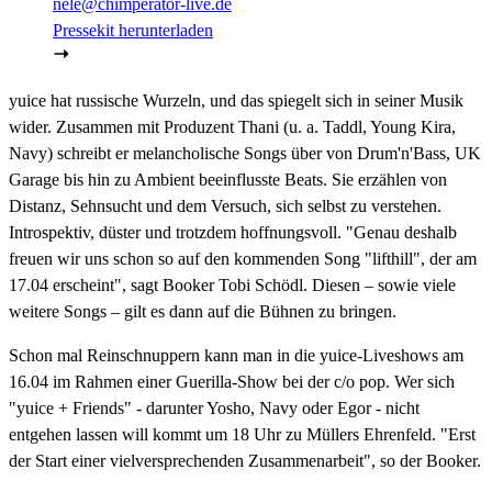
nele@chimperator-live.de
Pressekit herunterladen
yuice hat russische Wurzeln, und das spiegelt sich in seiner Musik
wider. Zusammen mit Produzent Thani (u. a. Taddl, Young Kira,
Navy) schreibt er melancholische Songs über von Drum'n'Bass, UK
Garage bis hin zu Ambient beeinflusste Beats. Sie erzählen von
Distanz, Sehnsucht und dem Versuch, sich selbst zu verstehen.
Introspektiv, düster und trotzdem hoffnungsvoll. "Genau deshalb
freuen wir uns schon so auf den kommenden Song "lifthill", der am
17.04 erscheint", sagt Booker Tobi Schödl. Diesen – sowie viele
weitere Songs – gilt es dann auf die Bühnen zu bringen.
Schon mal Reinschnuppern kann man in die yuice-Liveshows am
16.04 im Rahmen einer Guerilla-Show bei der c/o pop. Wer sich
"yuice + Friends" - darunter Yosho, Navy oder Egor - nicht
entgehen lassen will kommt um 18 Uhr zu Müllers Ehrenfeld. "Erst
der Start einer vielversprechenden Zusammenarbeit", so der Booker.