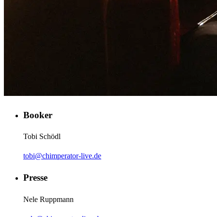
Booker
Tobi Schödl
tobi@chimperator-live.de
Presse
Nele Ruppmann