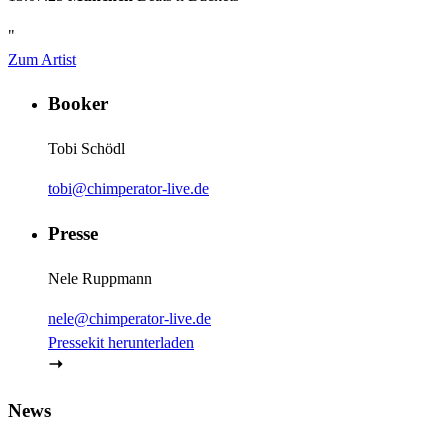
"
Zum Artist
Booker
Tobi Schödl
tobi@chimperator-live.de
Presse
Nele Ruppmann
nele@chimperator-live.de
Pressekit herunterladen
News