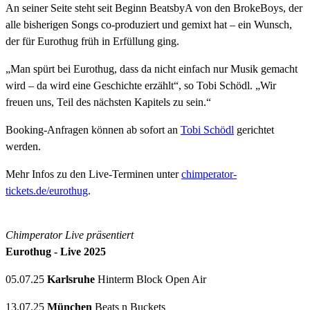
An seiner Seite steht seit Beginn BeatsbyA von den BrokeBoys, der
alle bisherigen Songs co-produziert und gemixt hat – ein Wunsch,
der für Eurothug früh in Erfüllung ging.
„Man spürt bei Eurothug, dass da nicht einfach nur Musik gemacht
wird – da wird eine Geschichte erzählt“, so Tobi Schödl. „Wir
freuen uns, Teil des nächsten Kapitels zu sein.“
Booking-Anfragen können ab sofort an
Tobi Schödl
gerichtet
werden.
Mehr Infos zu den Live-Terminen unter
chimperator-
tickets.de/eurothug
.
Chimperator Live präsentiert
Eurothug - Live 2025
05.07.25
Karlsruhe
Hinterm Block Open Air
13.07.25
München
Beats n Buckets