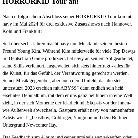
HORRORKID Tour an!
Nach erfolgreichem Abschluss seiner HORRORKID Tour kommt
navy im Mai 2024 für drei exklusive Zusatzshows nach Hannover,
Köln und Frankfurt!
Seit über sechs Jahren macht navy nun Musik mit seinem besten
Freund Young Kira. Während Kira mittlerweile für viele Top Dawgs
im Deutschrap Game produziert, hat navy an seinem Stil gearbeitet,
seine Skills verfeinert, ausgeweitet, sich stets hinterfragt - alles für
die Kunst, für das Gefühl, der Verantwortung gerecht zu werden.
Seiner Musik gegenüber, aber auch dem Umfeld, das ihn stets
unterstützt. 2023 erschien mit ABYSS" dann endlich sein heiß
ersehntes Debütalbum, mit dem er uns ganz tief hinein in eine Welt
zieht, in der sich Momente der Klarheit mit Skepsis vor der Innen-
wie Außenwelt abwechseln. Gastparts erhält navy von namenhaften
Artists wie TJ_beastboy, Goldroger, Yungmon und dem Berliner
Untergrund Newcomer Ilay.
Das Feedback zum Album und seiner großteils ausverkauften oder