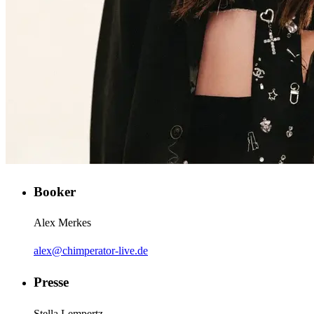
Booker
Alex Merkes
alex@chimperator-live.de
Presse
Stella Lempertz